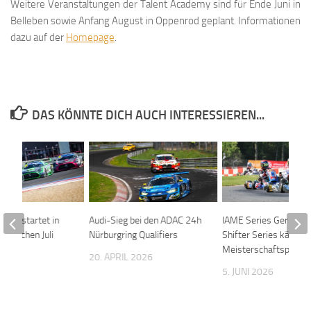
Weitere Veranstaltungen der Talent Academy sind für Ende Juni in
Belleben sowie Anfang August in Oppenrod geplant. Informationen
dazu auf der
Homepage
.
DAS KÖNNTE DICH AUCH INTERESSIEREN...
ring startet in
Audi-Sieg bei den ADAC 24h
IAME Series Germany
nisreichen Juli
Nürburgring Qualifiers
Shifter Series kämpf
Meisterschaftspunkt
026
20. APRIL 2026
5. JUNI 2026