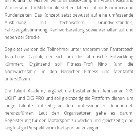
am
9. und 10. Mai
ein weiteres Basis-Camp im Prokart Raceland
Wackersdorf. Im Mittelpunkt stehen dabei nicht nur Fahrpraxis und
Rundenzeiten. Das Konzept setzt bewusst auf eine umfassende
Ausbildung mit technischem Grundverständnis,
Fahrzeugabstimmung, Rennvorbereitung sowie Verhalten auf und
neben der Strecke.
Begleitet werden die Teilnehmer unter anderem von Fahrercoach
Jean-Louis Capliuk, der sich um die fahrerische Entwicklung
kümmert. Ergänzend soll Fitness-Profi Nino Kuhn die
Nachwuchsfahrer in den Bereichen Fitness und Mentalität
unterstützen.
Die Talent Academy ergänzt die bestehenden Rennserien GKS
LIGHT und GKS PRO und soll gleichzeitig als Plattform dienen, um
junge Talente frühzeitig an den professionellen Rennbetrieb
heranzuführen. Laut den Organisatoren gehe es darum,
Begeisterung für den Motorsport zu wecken und gleichzeitig eine
langfristige Perspektive im Kartsport aufzuzeigen.