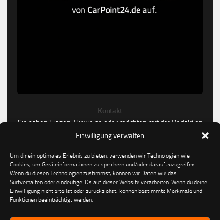
Kontakt
Sie haben Fragen, Hinweise oder möchten mit der Redaktion
in Kontakt treten?
Einwilligung verwalten
Um dir ein optimales Erlebnis zu bieten, verwenden wir Technologien wie
Kontakt aufnehmen
Cookies, um Geräteinformationen zu speichern und/oder darauf zuzugreifen.
Wenn du diesen Technologien zustimmst, können wir Daten wie das
Surfverhalten oder eindeutige IDs auf dieser Website verarbeiten. Wenn du deine
Einwilligung nicht erteilst oder zurückziehst, können bestimmte Merkmale und
Funktionen beeinträchtigt werden.