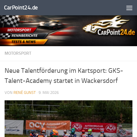
CarPoint24.de
Unter dem Inhalt
MOTORSPORT
Neue Talentförderung im Kartsport: GKS-
Talent-Academy startet in Wackersdorf
VON
RENÉ GUNST
·
9. MAI 2026