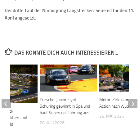
Der dritte Lauf der Nürburgring Langstrecken-Serie ist für den 11.
April angesetzt.
DAS KÖNNTE DICH AUCH INTERESSIEREN...
Porsche-Junior Flynt
Motor-Zirkus bringt 
Schuring gewinnt in Spa und
Action nach Wupperta
 zurück:
baut Supercup-Führung aus
28. MAI 2026
g-Qualifiers mit
20. JULI 2026
T3-Feld
 2026