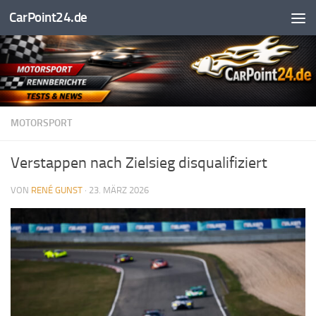
CarPoint24.de
Unter dem Inhalt
MOTORSPORT
Verstappen nach Zielsieg disqualifiziert
VON
RENÉ GUNST
·
23. MÄRZ 2026