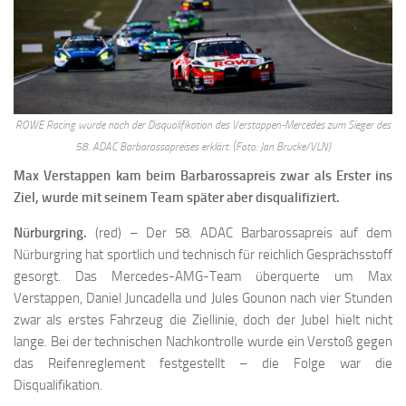
ROWE Racing wurde nach der Disqualifikation des Verstappen-Mercedes zum Sieger des
58. ADAC Barbarossapreises erklärt. (Foto: Jan Brucke/VLN)
Max Verstappen kam beim Barbarossapreis zwar als Erster ins
Ziel, wurde mit seinem Team später aber disqualifiziert.
Nürburgring.
(red) – Der 58. ADAC Barbarossapreis auf dem
Nürburgring hat sportlich und technisch für reichlich Gesprächsstoff
gesorgt. Das Mercedes-AMG-Team überquerte um Max
Verstappen, Daniel Juncadella und Jules Gounon nach vier Stunden
zwar als erstes Fahrzeug die Ziellinie, doch der Jubel hielt nicht
lange. Bei der technischen Nachkontrolle wurde ein Verstoß gegen
das Reifenreglement festgestellt – die Folge war die
Disqualifikation.