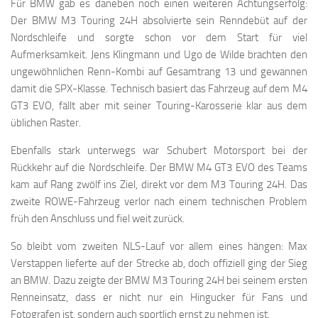
Für BMW gab es daneben noch einen weiteren Achtungserfolg:
Der BMW M3 Touring 24H absolvierte sein Renndebüt auf der
Nordschleife und sorgte schon vor dem Start für viel
Aufmerksamkeit. Jens Klingmann und Ugo de Wilde brachten den
ungewöhnlichen Renn-Kombi auf Gesamtrang 13 und gewannen
damit die SPX-Klasse. Technisch basiert das Fahrzeug auf dem M4
GT3 EVO, fällt aber mit seiner Touring-Karosserie klar aus dem
üblichen Raster.
Ebenfalls stark unterwegs war Schubert Motorsport bei der
Rückkehr auf die Nordschleife. Der BMW M4 GT3 EVO des Teams
kam auf Rang zwölf ins Ziel, direkt vor dem M3 Touring 24H. Das
zweite ROWE-Fahrzeug verlor nach einem technischen Problem
früh den Anschluss und fiel weit zurück.
So bleibt vom zweiten NLS-Lauf vor allem eines hängen: Max
Verstappen lieferte auf der Strecke ab, doch offiziell ging der Sieg
an BMW. Dazu zeigte der BMW M3 Touring 24H bei seinem ersten
Renneinsatz, dass er nicht nur ein Hingucker für Fans und
Fotografen ist, sondern auch sportlich ernst zu nehmen ist.