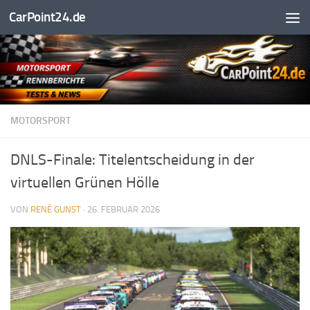
CarPoint24.de
Unter dem Inhalt
MOTORSPORT
DNLS-Finale: Titelentscheidung in der
virtuellen Grünen Hölle
VON
RENÉ GUNST
·
26. FEBRUAR 2026