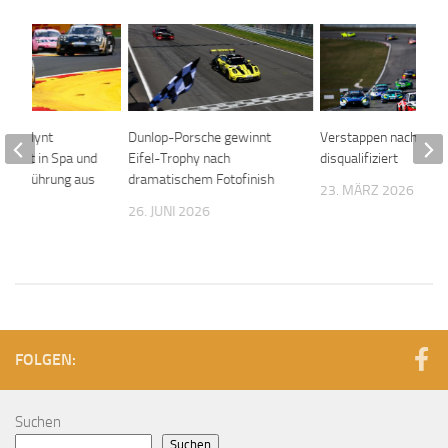
nior Flynt
Dunlop-Porsche gewinnt
Verstappen nach Ziels
ewinnt in Spa und
Eifel-Trophy nach
disqualifiziert
cup-Führung aus
dramatischem Fotofinish
23. MÄRZ 2026
026
26. JUNI 2026
FOLGEN:
Suchen
Suchen