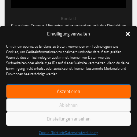
Kontakt
Sie haben Fragen, Hinweise oder möchten mit der Redaktion
in Kontakt treten?
Einwilligung verwalten
Um dir ein optimales Erlebnis zu bieten, verwenden wir Technologien wie
Kontakt aufnehmen
Cookies, um Geräteinformationen zu speichern und/oder darauf zuzugreifen.
Wenn du diesen Technologien zustimmst, können wir Daten wie das
Surfverhalten oder eindeutige IDs auf dieser Website verarbeiten. Wenn du deine
Einwilligung nicht erteilst oder zurückziehst, können bestimmte Merkmale und
Funktionen beeinträchtigt werden.
Akzeptieren
Ablehnen
CarPoint24.de © 2026. Alle Rechte vorbehalten.
Einstellungen ansehen
Cookie-Richtlinie
Datenschutzerklärung